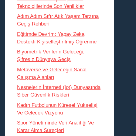
Teknolojilerinde Son Yenilikler
Adım Adım Sıfır Atık Yaşam Tarzına
Geçiş Rehberi
Eğitimde Devrim: Yapay Zeka
Destekli Kişiselleştirilmiş Öğrenme
Biyometrik Verilerin Geleceği:
Şifresiz Dünyaya Geçiş
Metaverse ve Geleceğin Sanal
Çalışma Alanları
Nesnelerin İnterneti (iot) Dünyasında
Siber Güvenlik Riskleri
Kadın Futbolunun Küresel Yükselişi
Ve Gelecek Vizyonu
Spor Yönetiminde Veri Analitiği Ve
Karar Alma Süreçleri