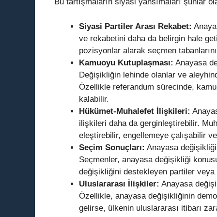
Bu tartışmaların siyasi yansımaları şunlar ola
Siyasi Partiler Arası Rekabet:
Anayasa
ve rekabetini daha da belirgin hale geti
pozisyonlar alarak seçmen tabanlarını 
Kamuoyu Kutuplaşması:
Anayasa deği
Değişikliğin lehinde olanlar ve aleyhin
Özellikle referandum sürecinde, kam
kalabilir.
Hükümet-Muhalefet İlişkileri:
Anayasa
ilişkileri daha da gerginleştirebilir. M
eleştirebilir, engellemeye çalışabilir ve
Seçim Sonuçları:
Anayasa değişikliği 
Seçmenler, anayasa değişikliği konusu
değişikliğini destekleyen partiler veya
Uluslararası İlişkiler:
Anayasa değişikli
Özellikle, anayasa değişikliğinin demok
gelirse, ülkenin uluslararası itibarı zara