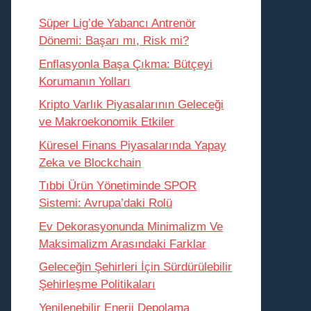
Süper Lig’de Yabancı Antrenör
Dönemi: Başarı mı, Risk mi?
Enflasyonla Başa Çıkma: Bütçeyi
Korumanın Yolları
Kripto Varlık Piyasalarının Geleceği
ve Makroekonomik Etkiler
Küresel Finans Piyasalarında Yapay
Zeka ve Blockchain
Tıbbi Ürün Yönetiminde SPOR
Sistemi: Avrupa’daki Rolü
Ev Dekorasyonunda Minimalizm Ve
Maksimalizm Arasındaki Farklar
Geleceğin Şehirleri İçin Sürdürülebilir
Şehirleşme Politikaları
Yenilenebilir Enerji Depolama