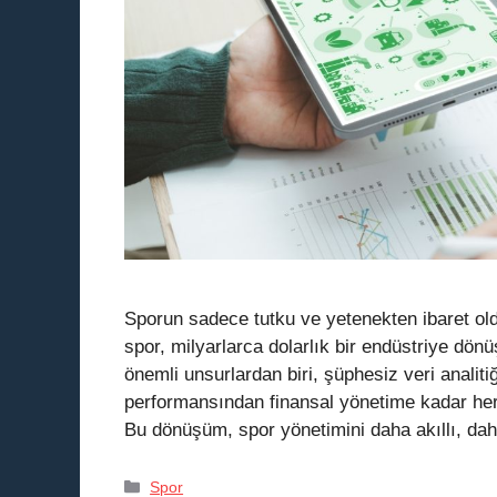
Sporun sadece tutku ve yetenekten ibaret ol
spor, milyarlarca dolarlık bir endüstriye d
önemli unsurlardan biri, şüphesiz veri analitiğ
performansından finansal yönetime kadar her a
Bu dönüşüm, spor yönetimini daha akıllı, da
Kategoriler
Spor