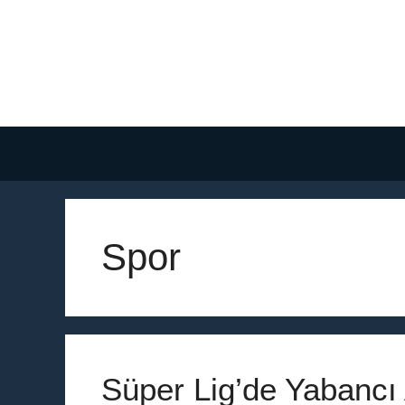
İçeriğe
atla
Spor
Süper Lig’de Yabancı