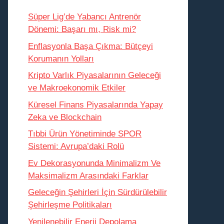
Süper Lig’de Yabancı Antrenör
Dönemi: Başarı mı, Risk mi?
Enflasyonla Başa Çıkma: Bütçeyi
Korumanın Yolları
Kripto Varlık Piyasalarının Geleceği
ve Makroekonomik Etkiler
Küresel Finans Piyasalarında Yapay
Zeka ve Blockchain
Tıbbi Ürün Yönetiminde SPOR
Sistemi: Avrupa’daki Rolü
Ev Dekorasyonunda Minimalizm Ve
Maksimalizm Arasındaki Farklar
Geleceğin Şehirleri İçin Sürdürülebilir
Şehirleşme Politikaları
Yenilenebilir Enerji Depolama