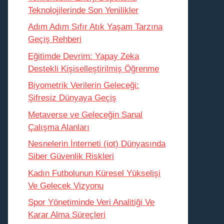
Teknolojilerinde Son Yenilikler
Adım Adım Sıfır Atık Yaşam Tarzına
Geçiş Rehberi
Eğitimde Devrim: Yapay Zeka
Destekli Kişiselleştirilmiş Öğrenme
Biyometrik Verilerin Geleceği:
Şifresiz Dünyaya Geçiş
Metaverse ve Geleceğin Sanal
Çalışma Alanları
Nesnelerin İnterneti (iot) Dünyasında
Siber Güvenlik Riskleri
Kadın Futbolunun Küresel Yükselişi
Ve Gelecek Vizyonu
Spor Yönetiminde Veri Analitiği Ve
Karar Alma Süreçleri