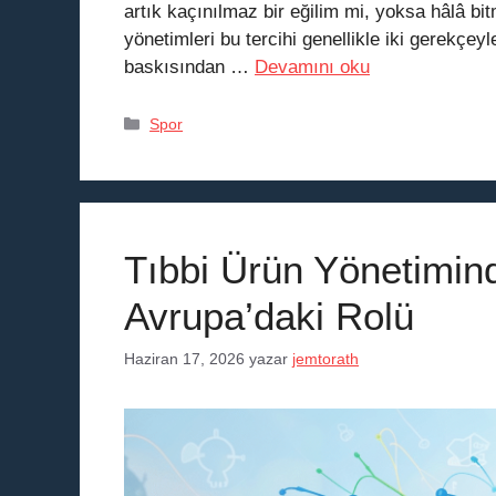
artık kaçınılmaz bir eğilim mi, yoksa hâlâ b
yönetimleri bu tercihi genellikle iki gerekçey
baskısından …
Devamını oku
Kategoriler
Spor
Tıbbi Ürün Yönetimi
Avrupa’daki Rolü
Haziran 17, 2026
yazar
jemtorath