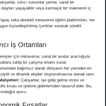
lışanlar, sıkıcı sunumlar yerine, sanal bir
i olayları yaşayabilir veya karmaşık bir makinenin iç
apay zeka destekli metaverse eğitim platformları, her
gun kişiselleştirilmiş içerikler sunarak sürekli
cı İş Ortamları
bireyler için metaverse, sanal bir avatar aracılığıyla
rsatlara sahip bir çalışma ortamı sunar.
konumdan bağımsız olarak dünyanın her yerinden en
 çeşitli ve dinamik ekipler oluşturulmasına olanak tanır.
aliyetleri:
Çalışanlar, işe gidip gelme stresi ve
ofis kirası ve işletme giderlerinden tasarruf eder. Bu,
liliğini artırır.
onomik Fırsatlar