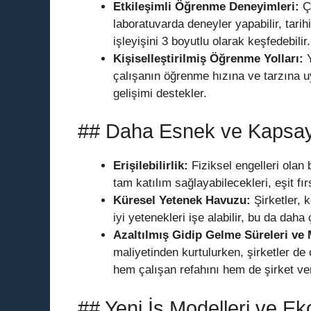
Etkileşimli Öğrenme Deneyimleri:
Ça
laboratuvarda deneyler yapabilir, tarih
işleyişini 3 boyutlu olarak keşfedebilir.
Kişiselleştirilmiş Öğrenme Yolları:
Y
çalışanın öğrenme hızına ve tarzına uy
gelişimi destekler.
## Daha Esnek ve Kapsayı
Erişilebilirlik:
Fiziksel engelleri olan 
tam katılım sağlayabilecekleri, eşit fı
Küresel Yetenek Havuzu:
Şirketler, 
iyi yetenekleri işe alabilir, bu da daha
Azaltılmış Gidip Gelme Süreleri ve M
maliyetinden kurtulurken, şirketler de 
hem çalışan refahını hem de şirket verim
## Yeni İş Modelleri ve Ek