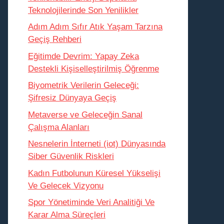
Teknolojilerinde Son Yenilikler
Adım Adım Sıfır Atık Yaşam Tarzına
Geçiş Rehberi
Eğitimde Devrim: Yapay Zeka
Destekli Kişiselleştirilmiş Öğrenme
Biyometrik Verilerin Geleceği:
Şifresiz Dünyaya Geçiş
Metaverse ve Geleceğin Sanal
Çalışma Alanları
Nesnelerin İnterneti (iot) Dünyasında
Siber Güvenlik Riskleri
Kadın Futbolunun Küresel Yükselişi
Ve Gelecek Vizyonu
Spor Yönetiminde Veri Analitiği Ve
Karar Alma Süreçleri