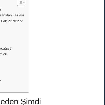
?
eranstan Fazlası
 Güçler Neler?
şacağız?
mleri
?
Neden Şimdi