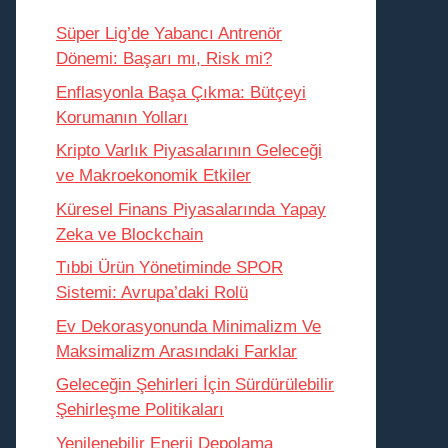
Süper Lig’de Yabancı Antrenör
Dönemi: Başarı mı, Risk mi?
Enflasyonla Başa Çıkma: Bütçeyi
Korumanın Yolları
Kripto Varlık Piyasalarının Geleceği
ve Makroekonomik Etkiler
Küresel Finans Piyasalarında Yapay
Zeka ve Blockchain
Tıbbi Ürün Yönetiminde SPOR
Sistemi: Avrupa’daki Rolü
Ev Dekorasyonunda Minimalizm Ve
Maksimalizm Arasındaki Farklar
Geleceğin Şehirleri İçin Sürdürülebilir
Şehirleşme Politikaları
Yenilenebilir Enerji Depolama