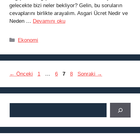
gelecekte bizi neler bekliyor? Gelin, bu soruların
cevaplarını birlikte arayalım. Asgari Ücret Nedir ve
Neden …
Devamını oku
Kategoriler
Ekonomi
Sayfa
Sayfa
Sayfa
Sayfa
←
Önceki
1
…
6
7
8
Sonraki
→
Ara