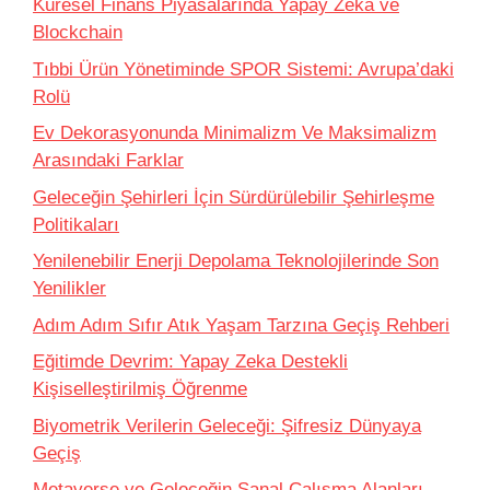
Küresel Finans Piyasalarında Yapay Zeka ve
Blockchain
Tıbbi Ürün Yönetiminde SPOR Sistemi: Avrupa’daki
Rolü
Ev Dekorasyonunda Minimalizm Ve Maksimalizm
Arasındaki Farklar
Geleceğin Şehirleri İçin Sürdürülebilir Şehirleşme
Politikaları
Yenilenebilir Enerji Depolama Teknolojilerinde Son
Yenilikler
Adım Adım Sıfır Atık Yaşam Tarzına Geçiş Rehberi
Eğitimde Devrim: Yapay Zeka Destekli
Kişiselleştirilmiş Öğrenme
Biyometrik Verilerin Geleceği: Şifresiz Dünyaya
Geçiş
Metaverse ve Geleceğin Sanal Çalışma Alanları